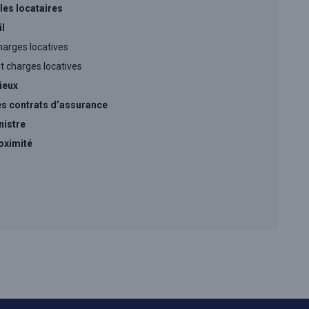
 les locataires
il
harges locatives
t charges locatives
ieux
es contrats d’assurance
nistre
oximité