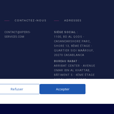
CONTACTEZ-NOUS
ADRESSES
CONTACT@XPERIS-
SIÈGE SOCIAL :
SERVICES.COM
1100, BD AL QODS -
CASANEARSHORE PARC,
SHORE 13, 8ÈME ÉTAGE -
QUARTIER SIDI MAÂROUF,
20270 CASABLANCA
BUREAU RABAT :
ARRIBAT CENTER - AVENUE
OMAR IBN AL KHATTAB,
BÂTIMENT 5 - 4ÈME ÉTAGE
AGDAL, 10090 RABAT
Refuser
Accepter
L RIGHTS RESERVED.
HAUT DE PAGE