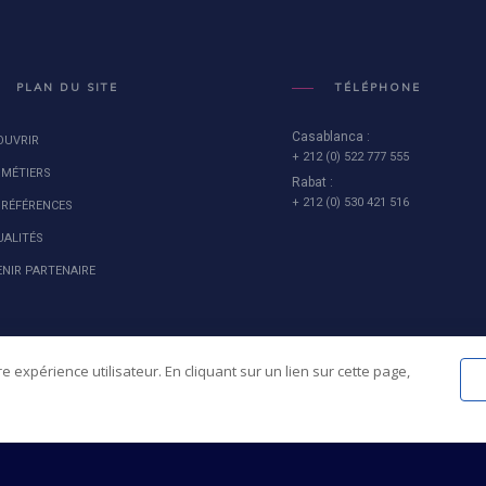
PLAN DU SITE
TÉLÉPHONE
Casablanca :
OUVRIR
+ 212 (0) 522 777 555
 MÉTIERS
Rabat :
+ 212 (0) 530 421 516
 RÉFÉRENCES
UALITÉS
ENIR PARTENAIRE
e expérience utilisateur. En cliquant sur un lien sur cette page,
© XPERIS SERVICES 2023. AL