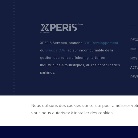
DÉC
XPERIS Services, branche
CDG Développement
NOS
du
Groupe CDG
, acteur incontournable de la
gestion des zones offshoring, tertiaires,
NOS
industrielles & touristiques, du résidentiel et des
ACT
parkings.
DEV
Nous utilisons des cookies sur ce site pour améliorer votr
vous nous autorisez à installer des cookies.